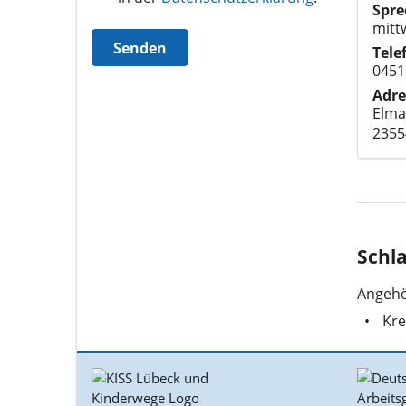
Spre
mitt
Senden
Tele
0451
Adre
Elma
2355
Schl
Angehö
Kr