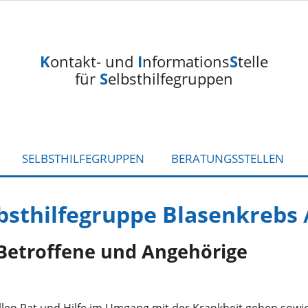
K
ontakt- und
I
nformations
S
telle
für
S
elbsthilfegruppen
SELBSTHILFEGRUPPEN
BERATUNGSSTELLEN
bsthilfegruppe Blasenkrebs 
 Betroffene und Angehörige
llen Rat und Hilfe im Umgang mit der Krankheit geben sowie