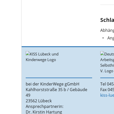
Schl
Abhäng
Ang
bei der KinderWege gGmbH
Tel 045
Kahlhorststraße 35 b / Gebäude
Fax 045
49
kiss-l
23562 Lübeck
Ansprechpartnerin:
Dr. Kirstin Hartung