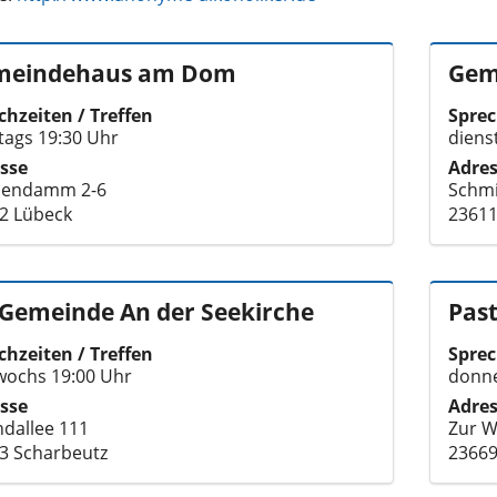
meindehaus am Dom
Gem
chzeiten / Treffen
Sprec
ags 19:30 Uhr
diens
sse
Adre
lendamm 2-6
Schmi
2 Lübeck
23611
 Gemeinde An der Seekirche
Past
chzeiten / Treffen
Sprec
wochs 19:00 Uhr
donne
sse
Adre
ndallee 111
Zur W
3 Scharbeutz
23669