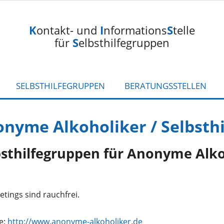
K
ontakt- und
I
nformations
S
telle
für
S
elbsthilfegruppen
SELBSTHILFEGRUPPEN
BERATUNGSSTELLEN
nyme Alkoholiker / Selbsth
bsthilfegruppen für Anonyme Alko
e:
http://www.anonyme-alkoholiker.de