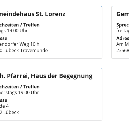
eindehaus St. Lorenz
Gem
chzeiten / Treffen
Sprec
tags 19:00 Uhr
freit
sse
Adre
endorfer Weg 10 h
Am Mü
0 Lübeck-Travemünde
23568
h. Pfarrei, Haus der Begegnung
chzeiten / Treffen
erstags 19:00 Uhr
sse
de 4
2 Lübeck