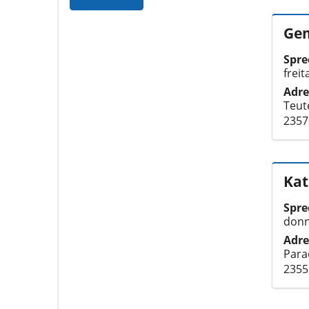
Gem
Spre
frei
Adre
Teut
2357
Kat
Spre
donn
Adre
Para
2355